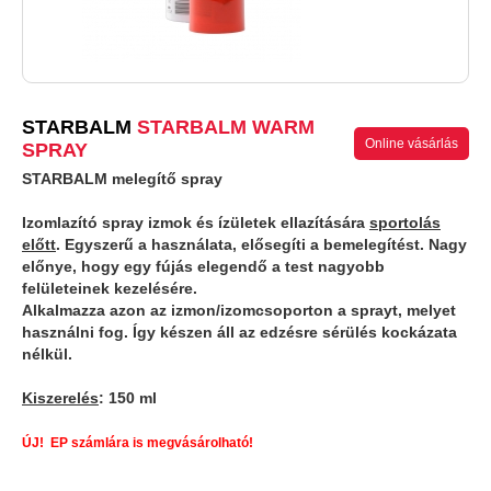
STARBALM
STARBALM WARM
Online vásárlás
SPRAY
STARBALM melegítő spray
Izomlazító spray izmok és ízületek ellazítására
sportolás
előtt
. Egyszerű a használata, elősegíti a bemelegítést. Nagy
előnye, hogy egy fújás elegendő a test nagyobb
felületeinek kezelésére.
Alkalmazza azon az izmon/izomcsoporton a sprayt, melyet
használni fog. Így készen áll az edzésre sérülés kockázata
nélkül.
Kiszerelés
: 150 ml
ÚJ! EP számlára is megvásárolható!